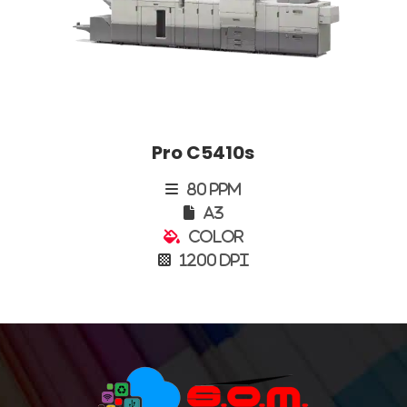
Pro C5410s
80 PPM
A3
Color
1200 DPI