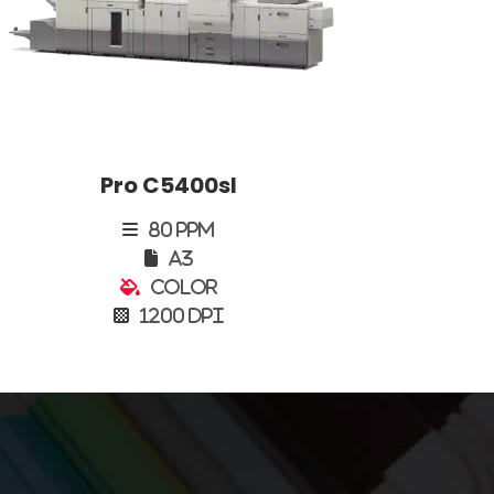
Pro C5400sl
80 PPM
A3
Color
1200 DPI