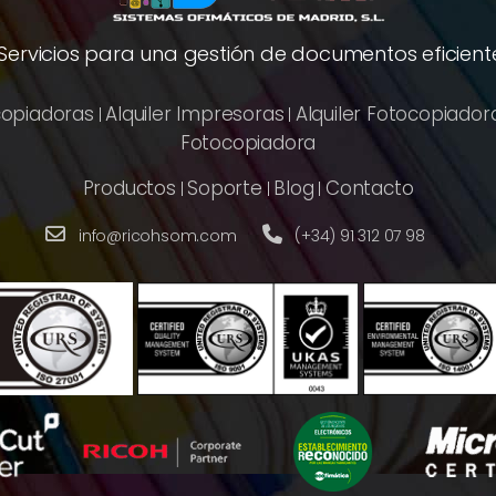
 Servicios para una gestión de documentos eficiente
copiadoras
Alquiler Impresoras
Alquiler Fotocopiador
|
|
Fotocopiadora
Productos
Soporte
Blog
Contacto
|
|
|
info@ricohsom.com
(+34) 91 312 07 98