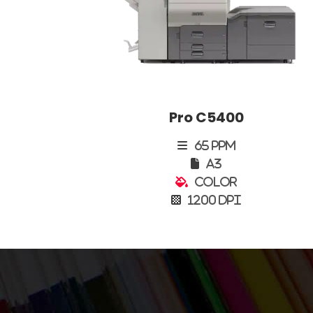
Pro C5400
65 PPM
A3
Color
1200 DPI