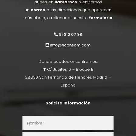
dudes en
llamarnos
o enviarnos
un
correo
a las direcciones que aparecen
más abajo, o rellenar el nuestro
formulario
.
91 312 07 98
info@ricohsom.com
Donde puedes encontrarnos:
C/ Júpiter, 6 – Bloque B
28830 San Fernando de Henares Madrid –
España
Solicita Información