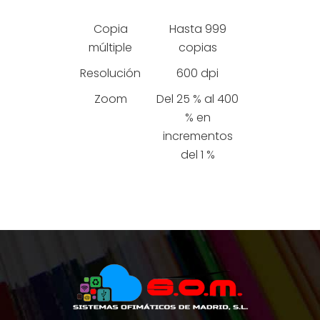
Copia
Hasta 999
múltiple
copias
Resolución
600 dpi
Zoom
Del 25 % al 400
% en
incrementos
del 1 %