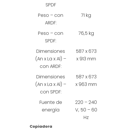
SPDF
Peso – con
71 kg
ARDF:
Peso – con
76,5 kg
SPDF:
Dimensiones
587 x 673
(An x La x Al) –
x 913 mm
con ARDF:
Dimensiones
587 x 673
(An x La x Al) –
x 963 mm
con SPDF:
Fuente de
220 – 240
energía
V, 50 – 60
Hz
Copiadora