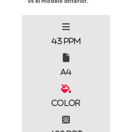
vs el modelo anterior.
43 PPM
A4
Color