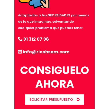
Adaptadas a tus NECESIDADES por menos
de lo que imaginas, solventando
cualquier problema que puedas tener.
91 312 07 98
info@ricohsom.com
CONSIGUELO
AHORA
SOLICITAR PRESUPUESTO