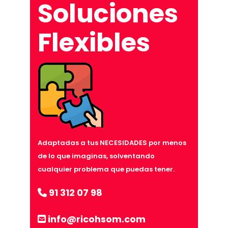
Soluciones
Flexibles
Adaptadas a tus NECESIDADES por menos
de lo que imaginas, solventando
cualquier problema que puedas tener.
91 312 07 98
info@ricohsom.com