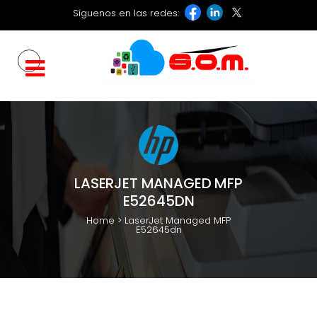
Síguenos en las redes:
LASERJET MANAGED MFP
E52645DN
Home
>
LaserJet Managed MFP
E52645dn