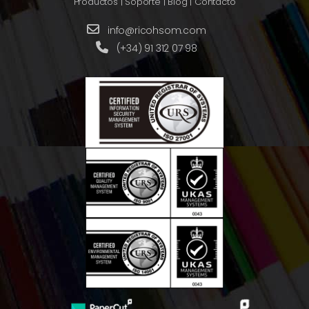
Productos
|
Soporte
|
Blog
|
Contacto
info@ricohsom.com
(+34) 91 312 07 98