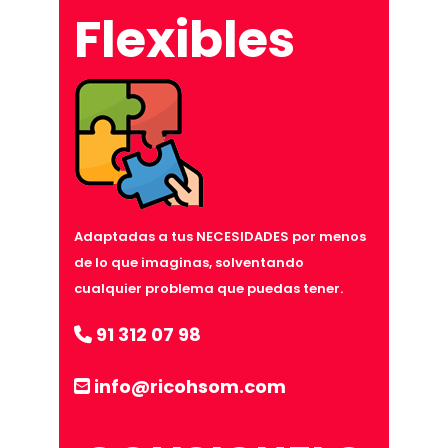
Flexibles
Adaptadas a tus NECESIDADES por menos
de lo que imaginas, solventando
cualquier problema que puedas tener.
91 312 07 98
info@ricohsom.com