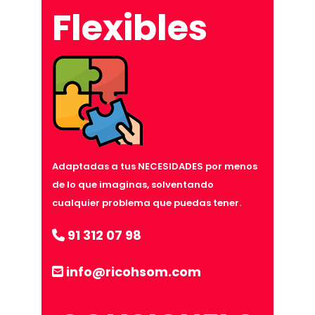
Flexibles
Adaptadas a tus NECESIDADES por menos
de lo que imaginas, solventando
cualquier problema que puedas tener.
91 312 07 98
info@ricohsom.com