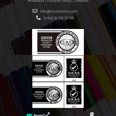
Productos
|
Soporte
|
Blog
|
Contacto
info@ricohsom.com
(+34) 91 312 07 98