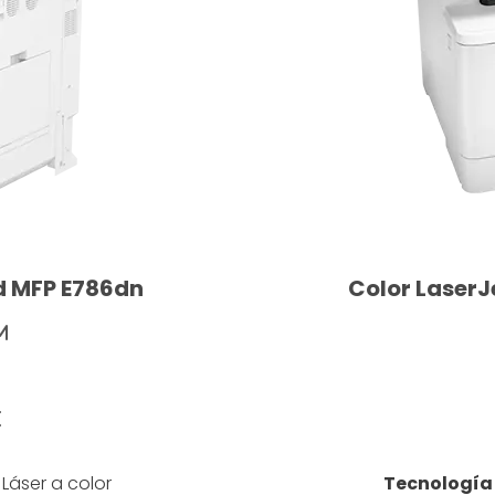
d MFP E786dn
Color Laser
M
I
: Láser a color
Tecnología