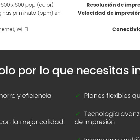
: 600 x 600 ppp (color)
Resolución de impr
ginas pr minuto (ppm) en
Velocidad de impresió
thernet, Wi-Fi
Conectiv
lo por lo que necesitas 
orro y eficiencia
✓
Planes flexibles 
✓
Tecnología avanz
on la mejor calidad
de impresión
✓
Impresoras multif