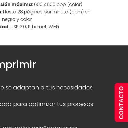
esión máxima
: 600 x 600 ppp (color)
n
: Hasta 28 páginas por minuto (ppm) en
negro y color
idad
: USB 2.0, Ethernet, Wi-Fi
imprimir
que se adaptan a tus necesidades
CONTACTO
ada para optimizar tus procesos
uncionales diseñadas para