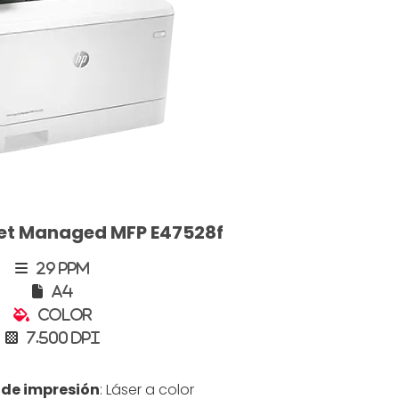
Jet Managed MFP E47528f
29 PPM
A4
Color
7.500 DPI
 de impresión
: Láser a color