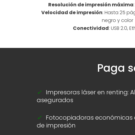
Resolución de impresión máxima
Velocidad de impresión
: Hasta 25 pá
negro y color
Conectividad
: USB 2.0, E
Paga so
✓
Impresoras láser en renting: Ah
asegurados
✓
Fotocopiadoras económicas c
de impresión