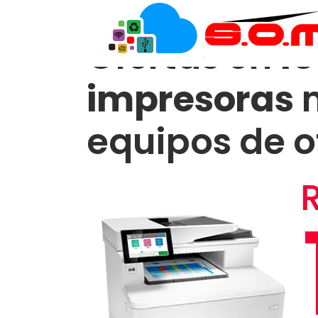
Ofertas en
f
impresoras
m
equipos de o