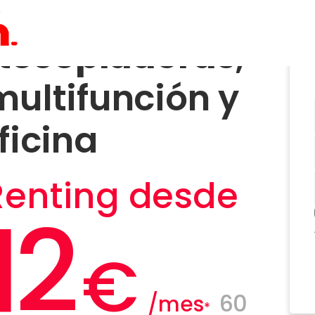
otocopiadoras
,
ultifunción y
ficina
Renting desde
12
€
60
/mes
*