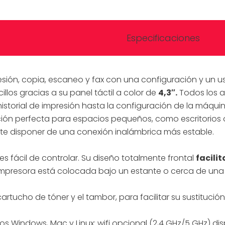
Especificaciones
sión, copia, escaneo y fax con una configuración y un uso
los gracias a su panel táctil a color de
4,3″.
Todos los a
historial de impresión hasta la configuración de la máquin
ión perfecta para espacios pequeños, como escritorios 
ite disponer de una conexión inalámbrica más estable.
 es fácil de controlar. Su diseño totalmente frontal
facilit
impresora está colocada bajo un estante o cerca de una
artucho de tóner y el tambor, para facilitar su sustitución
s Windows, Mac y Linux; wifi opcional (2,4 GHz/5 GHz) dis