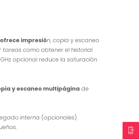
ofrece impresió
n, copia y escaneo
r tareas como obtener el historial
 5 GHz opcional reduce la saturación
opia y escaneo multipágina
de
egado interna (opcionales).
ueños.