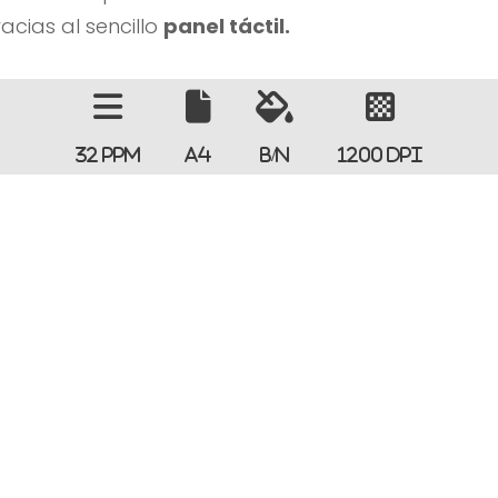
cias al sencillo
panel táctil.
32 PPM
A4
B/N
1200 DPI