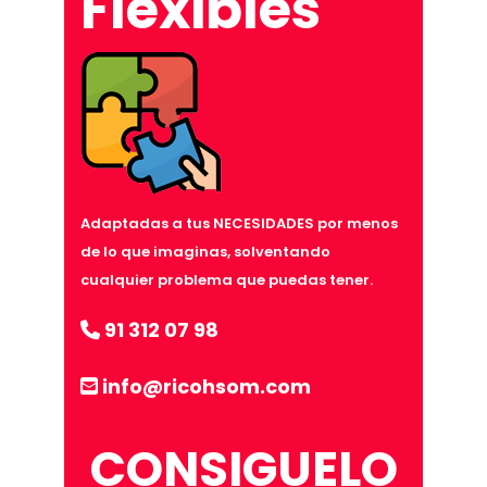
Flexibles
Adaptadas a tus NECESIDADES por menos
de lo que imaginas, solventando
cualquier problema que puedas tener.
91 312 07 98
info@ricohsom.com
CONSIGUELO