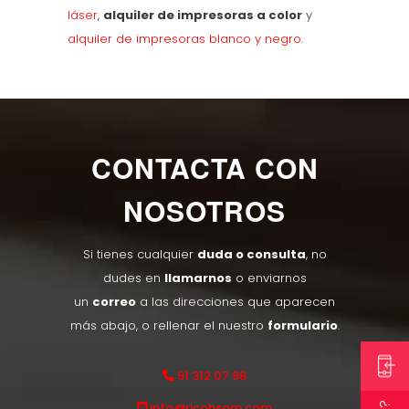
láser
,
alquiler de impresoras a color
y
alquiler de impresoras blanco y negro
.
CONTACTA CON
NOSOTROS
Si tienes cualquier
duda o consulta
, no
dudes en
llamarnos
o enviarnos
un
correo
a las direcciones que aparecen
más abajo, o rellenar el nuestro
formulario
.
91 312 07 98
info@ricohsom.com