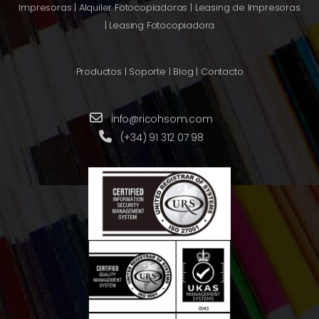
Impresoras
|
Alquiler Fotocopiadoras
|
Leasing de Impresoras
|
Leasing Fotocopiadora
Productos
|
Soporte
|
Blog
|
Contacto
info@ricohsom.com
(+34) 91 312 07 98